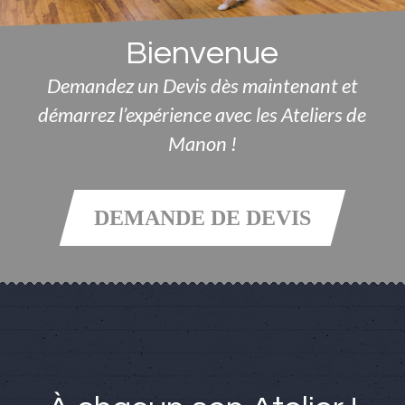
Bienvenue
Demandez un Devis dès maintenant et
démarrez l’expérience avec les Ateliers de
Manon !
DEMANDE DE DEVIS